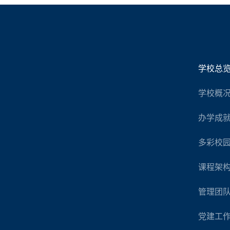
学校总
学校概
办学成
多彩校
课程架
管理团
党建工