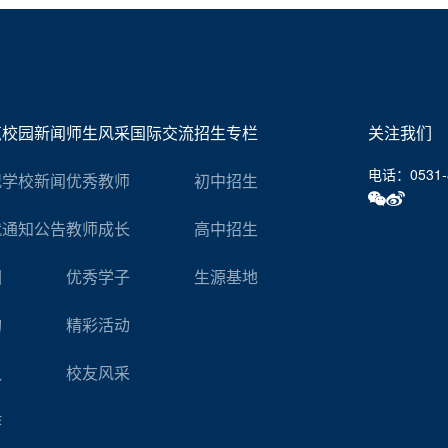
览
校园新闻
师生风采
国际交流
招生专栏
关注我们
电话：0531-8
况
学校新闻
优秀教师
初中招生
就
通知公告
教师成长
高中招生
园
优秀学子
生源基地
构
精彩活动
队
校友风采
作