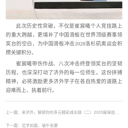
此次历史性突破，不仅是崔宸曦个人竞技路上
的重大跨越，更填补了中国滑板在世界顶级赛事领
奖台的空白，为中国滑板冲击2028洛杉矶奥运会积
攒关键积分。
崔宸曦带伤作战、八次冲击终登领奖台的坚韧
历程，也深深打动了济外的每一位师生。这份拼搏
精神，必将激励更多济外学子在各自热爱的道路上
迎难而上、执着前行。
上一篇：来济外，解锁你的多元精彩成长路（二）2025届保送生
双学位全景报告，144人85%都选了复合赛道
下一篇：见字如面，端午安康